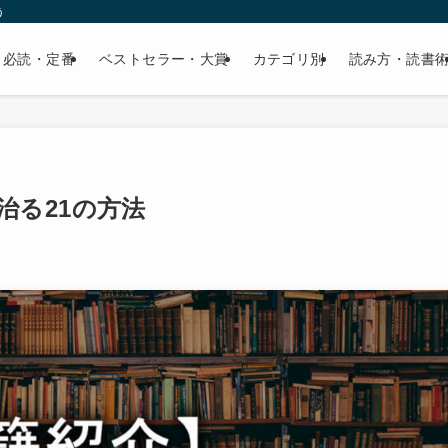
う
必読・定番
ベストセラー・大賞
カテゴリ別
読み方・読書
治る21の方法