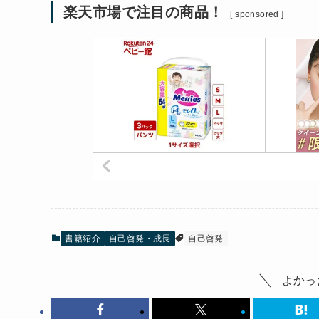
楽天市場で注目の商品！
[ sponsored ]
書籍紹介
自己啓発・成長
自己啓発
よかっ