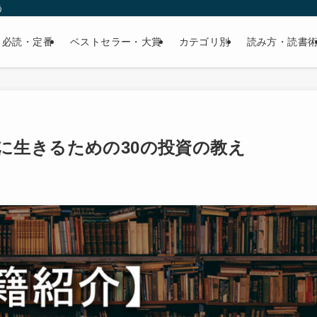
う
必読・定番
ベストセラー・大賞
カテゴリ別
読み方・読書
に生きるための30の投資の教え