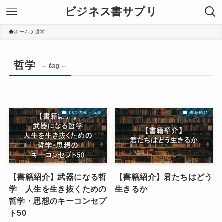
ビジネス書サプリ
ホーム
哲学
哲学
– tag –
自己啓発・成長
書籍紹介
【書籍紹介】武器になる哲
【書籍紹介】君たちはどう
学 人生を生き抜くための
生きるか
哲学・思想のキーコンセプ
ト50