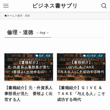
ビジネス書サプリ
ホーム
倫理・道徳
倫理・道徳
– tag –
経営・発展
自己啓発・成長
【書籍紹介】元・外資系人
【書籍紹介】ＧＩＶＥ ＆
事部長が見た 要領よく出
ＴＡＫＥ「与える人」こそ
世する人
成功する時代