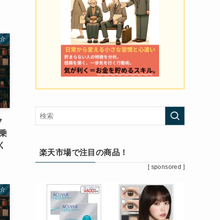
紹介
フ
乗
く
楽天市場で注目の商品！
[ sponsored ]
紹介