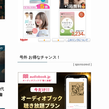
すめ
号外 お得なチャンス！
[ sponsored ]
0代
書