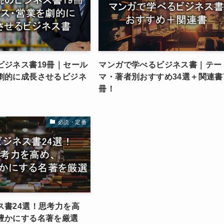
ビジネス書19冊｜セール
マンガで学べるビジネス書｜テー
劇的に成長させるビジネ
マ・著者別おすすめ34選＋関連書
冊！
必読・定番
ス書24選！思考力を高
豊かにする名著を厳選