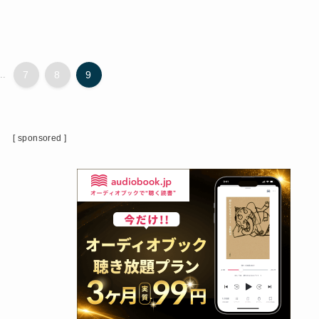
..
7
8
9
！
[ sponsored ]