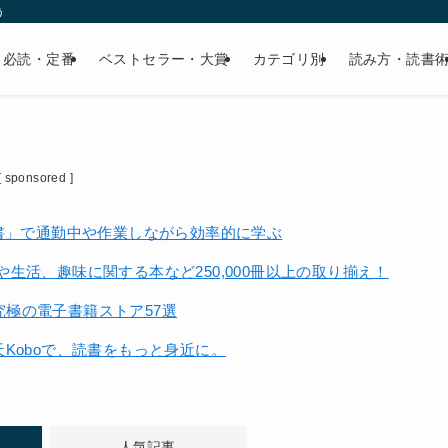
う
必読・定番
ベストセラー・大賞
カテゴリ別
読み方・読書
[ sponsored ]
読書」で通勤中や作業しながら効率的に学ぶ
生活、趣味に関する本など250,000冊以上の取り揃え！
極の電子書籍ストア57選
Koboで、読書をもっと身近に。
人気記事