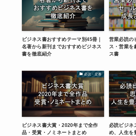
ビジネス書おすすめテーマ別45冊｜
営業必読の
名著から新刊までおすすめビジネス
ス・営業を
書を徹底紹介
ス書
必読・定番
ビジネス書大賞・2020年まで全作
必読ビジネ
品・受賞・ノミネートまとめ
め、人生を