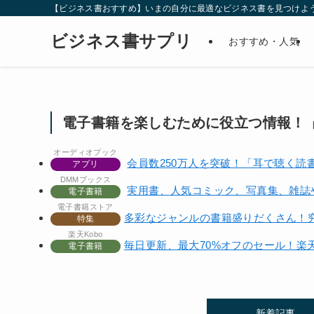
【ビジネス書おすすめ】いまの自分に最適なビジネス書を見つけよ
ビジネス書サプリ
おすすめ・人気
電子書籍を楽しむために役立つ情報！
オーディオブック
会員数250万人を突破！「耳で聴く
アプリ
DMMブックス
実用書、人気コミック、写真集、雑誌や
電子書籍
電子書籍ストア
多彩なジャンルの書籍盛りだくさん！究
特集
楽天Kobo
毎日更新、最大70%オフのセール！楽天
電子書籍
新着記事